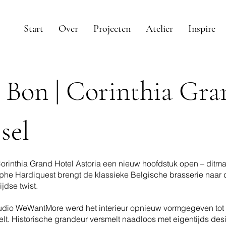
Start
Over
Projecten
Atelier
Inspire
n Bon | Corinthia Gr
sel
 Corinthia Grand Hotel Astoria een nieuw hoofdstuk open – ditm
stophe Hardiquest brengt de klassieke Belgische brasserie naar 
ijdse twist.
udio WeWantMore werd het interieur opnieuw vormgegeven tot 
lt. Historische grandeur versmelt naadloos met eigentijds desi