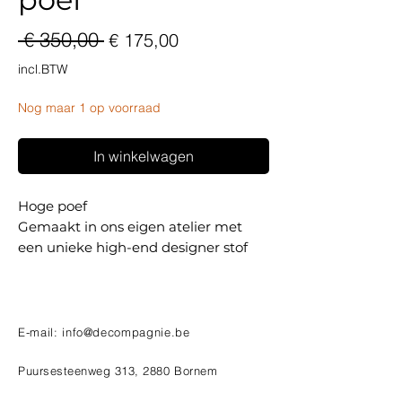
Normale
Verkoopprijs
 € 350,00 
€ 175,00
prijs
incl.BTW
Nog maar 1 op voorraad
In winkelwagen
Hoge poef
Gemaakt in ons eigen atelier met
een unieke high-end designer stof
E-mail:
info@decompagnie.be
Puursesteenweg 313, 2880 Bornem