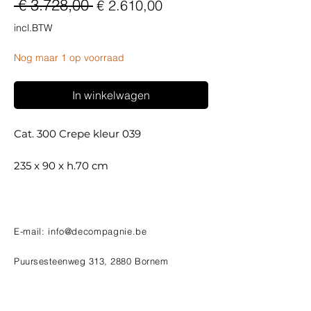
Normale
Verkoopprijs
 € 3.728,00 
€ 2.610,00
prijs
incl.BTW
Nog maar 1 op voorraad
In winkelwagen
Cat. 300 Crepe kleur 039
235 x 90 x h.70 cm
E-mail:
info@decompagnie.be
Puursesteenweg 313, 2880 Bornem
Tel:
+32 3 889 50 51