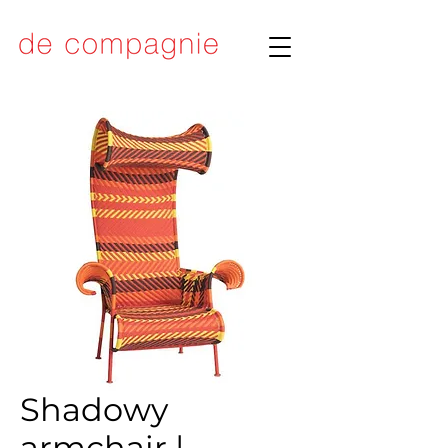
Shadowy
armchair |