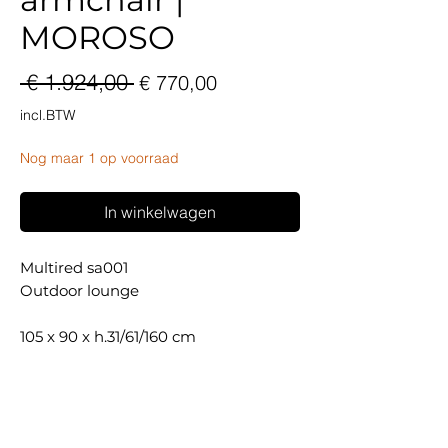
MOROSO
Normale
Verkoopprijs
 € 1.924,00 
€ 770,00
prijs
incl.BTW
Nog maar 1 op voorraad
In winkelwagen
Multired sa001
Outdoor lounge
105 x 90 x h.31/61/160 cm