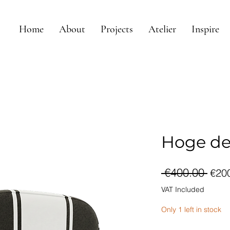
Home
About
Projects
Atelier
Inspire
Hoge de
Reg
 €400.00 
€20
Pri
VAT Included
Only 1 left in stock