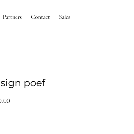
Partners
Contact
Sales
sign poef
ular
Sale
0.00
ce
Price