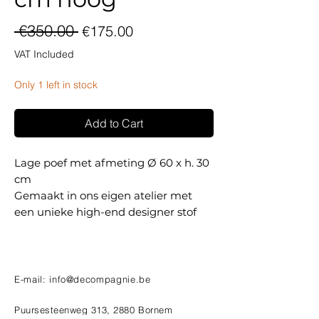
Regular
Sale
 €350.00 
€175.00
Price
Price
VAT Included
Only 1 left in stock
Add to Cart
Lage poef met afmeting Ø 60 x h. 30
cm
Gemaakt in ons eigen atelier met
een unieke high-end designer stof
E-mail:
info@decompagnie.be
Puursesteenweg 313, 2880 Bornem