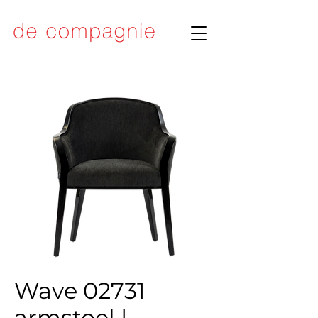
Wave 02731
armstoel |