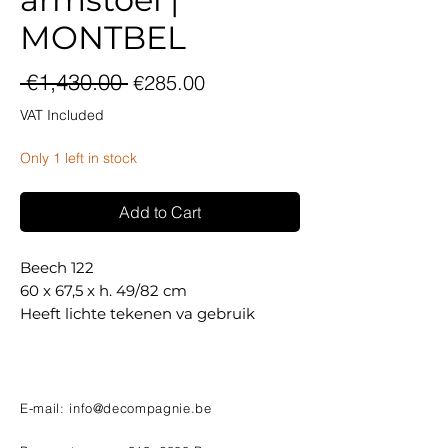
MONTBEL
Regular
Sale
 €1,430.00 
€285.00
Price
Price
VAT Included
Only 1 left in stock
Add to Cart
Beech 122
60 x 67,5 x h. 49/82 cm
Heeft lichte tekenen va gebruik
E-mail:
info@decompagnie.be